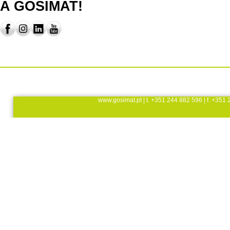
A GOSIMAT!
www.gosimat.pt
| t. +351 244 882 596 | f. +351