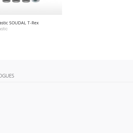
astic SOUDAL T-Rex
stic
OGUES