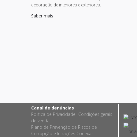
decoração de interiores e exteriores.
Saber mais
Canal de denúncias
Política de Privacidade
Condições gerais
|
de venda
Plano de Prevenção de Riscos de
Corrupção e Infrações Conexas