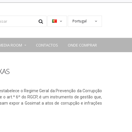
Portugal
MEDIA ROOM
CONTACTOS
ONDE COMPRAR
XAS
estabelece o Regime Geral da Prevenção da Corrupção
e o art.º 6º do RGCP, é um instrumento de gestão que,
ssam expor a Gosimat a atos de corrupção e infrações