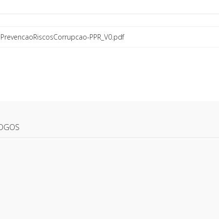
PrevencaoRiscosCorrupcao-PPR_V0.pdf
OGOS