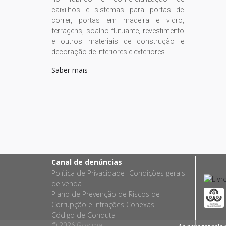
caixilhos e sistemas para portas de
correr, portas em madeira e vidro,
ferragens, soalho flutuante, revestimento
e outros materiais de construção e
decoração de interiores e exteriores.
Saber mais
Canal de denúncias
Política de Privacidade
Condições gerais
|
de venda
Plano de Prevenção de Riscos de
Corrupção e Infrações Conexas
Código de Conduta
© 2026
Gosimat