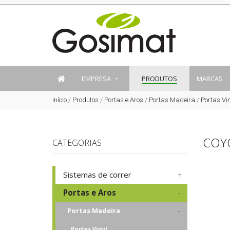
EMPRESA
PRODUTOS
MARCAS
Início
/
Produtos
/
Portas e Aros
/
Portas Madeira
/
Portas Vin
COY
CATEGORIAS
Sistemas de correr
Portas e Aros
Portas Madeira
Portas Vinyl