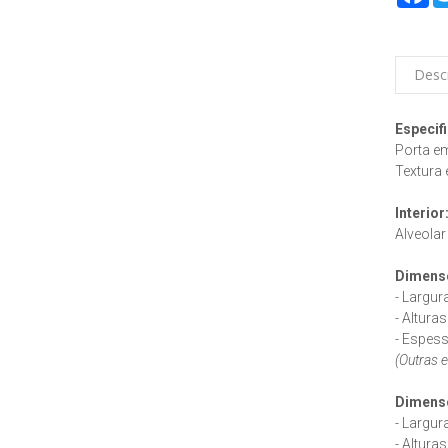
Desc
Especif
Porta em 
Textura 
Interior
Alveolar
Dimensõ
- Largur
- Altura
- Espes
(Outras 
Dimens
- Largur
- Altura