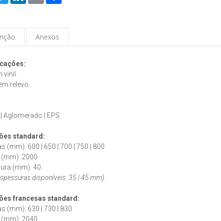
rição
Anexos
icações:
vinil.
em relevo.
:
 | Aglomerado | EPS
es standard:
as (mm): 600 | 650 | 700 | 750 | 800
s (mm): 2000
sura (mm): 40
espessuras disponíveis: 35 | 45 mm)
ões francesas
standard
:
as (mm): 630 | 730 | 830
s (mm): 2040