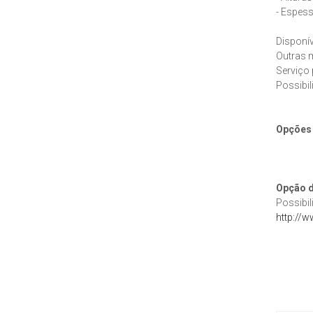
- Espes
Disponív
Outras m
Serviço 
Possibil
Opções
Opção d
Possibil
http://w