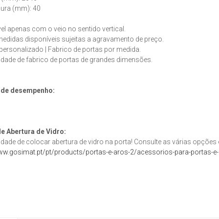
sura (mm): 40
el apenas com o veio no sentido vertical.
edidas disponíveis sujeitas a agravamento de preço.
personalizado | Fabrico de portas por medida.
idade de fabrico de portas de grandes dimensões.
 de desempenho:
e Abertura de Vidro:
idade de colocar abertura de vidro na porta! Consulte as várias opções
ww.gosimat.pt/pt/products/portas-e-aros-2/acessorios-para-portas-e-