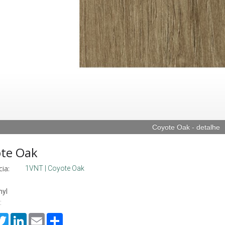
Coyote Oak - detalhe
te Oak
ia:
1VNT | Coyote Oak
nyl
:
cebook
Twitter
LinkedIn
Email
Share