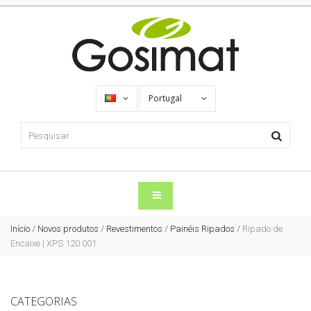
Portugal
Início
/
Novos produtos
/
Revestimentos
/
Painéis Ripados
/
Ripado de
Encaixe | XPS 120 001
CATEGORIAS