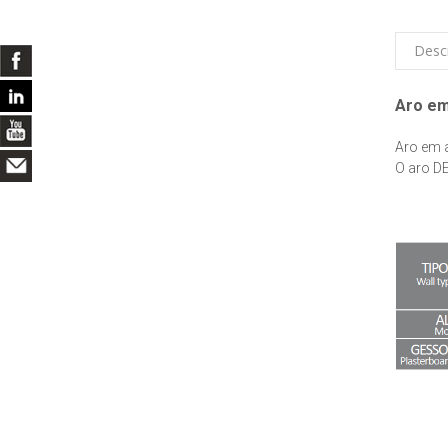
Desc
Aro em
Aro em a
O aro DE