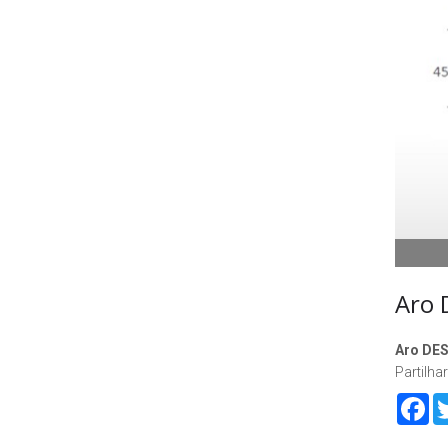
Aro 
Aro DES
Partilhar
Fa