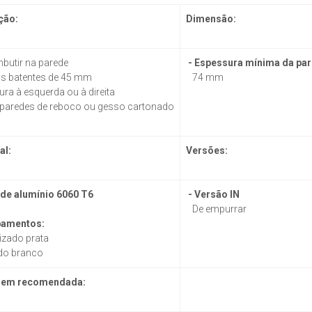
ção:
Dimensão:
mbutir na parede
- Espessura mínima da par
as batentes de 45 mm
74 mm
ura à esquerda ou à direita
 paredes de reboco ou gesso cartonado
al:
Versões:
 de alumínio 6060 T6
- Versão IN
De empurrar
bamentos:
zado prata
o branco
gem recomendada: