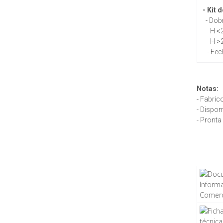
-
Kit
d
- Dobr
H
<
H >
- Fec
Notas:
- Fabric
- Dispom
- Pronta