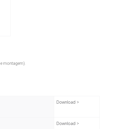
s e montagem).
Download >
Download >