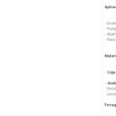
Aplica
- De e
- Port
- Abert
- Para
Materi
- Liga
- Aca
Anodi
Lacad
Ferra