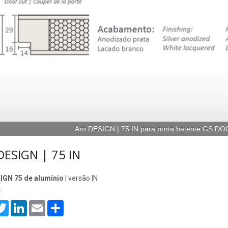
Aro DESIGN | 75 IN para porta batente GS DO
DESIGN | 75 IN
IGN 75 de alumínio
| versão IN
:
cebook
Twitter
LinkedIn
Email
Share