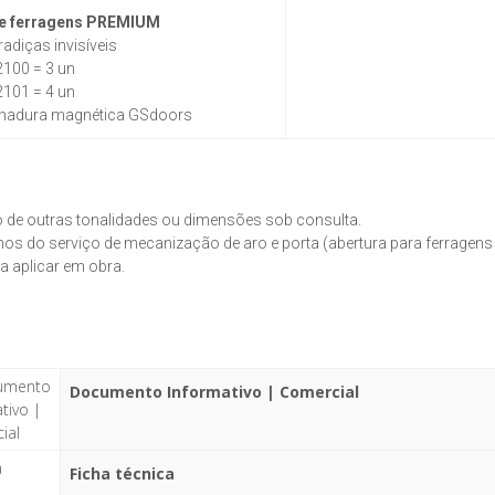
e ferragens PREMIUM
adiças invisíveis
2100 = 3 un
2101 = 4 un
hadura magnética GSdoors
o de outras tonalidades ou dimensões sob consulta.
os do serviço de mecanização de aro e porta (abertura para ferragen
 a aplicar em obra.
Documento Informativo | Comercial
Ficha técnica