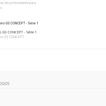
s de porta batente para
os
o GS CONCEPT - Série 1
ros GS CONCEPT
OGOS