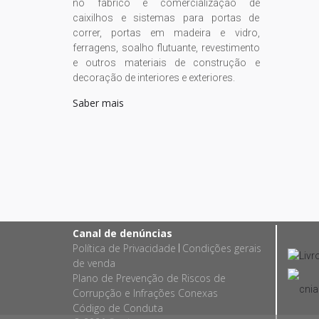
no fabrico e comercialização de
caixilhos e sistemas para portas de
correr, portas em madeira e vidro,
ferragens, soalho flutuante, revestimento
e outros materiais de construção e
decoração de interiores e exteriores.
Saber mais
Canal de denúncias
Política de Privacidade
Condições gerais
|
de venda
Plano de Prevenção de Riscos de
Corrupção e Infrações Conexas
Código de Conduta