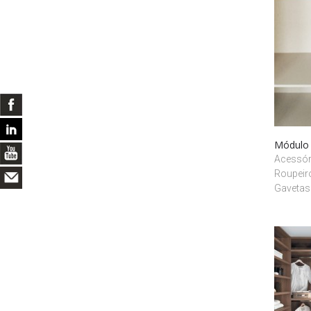
Módulo 
Acessóri
Roupeir
Gavetas