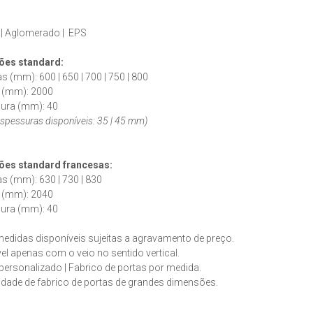
:
 | Aglomerado | EPS
es standard:
as (mm): 600 | 650 | 700 | 750 | 800
s (mm): 2000
sura (mm): 40
espessuras disponíveis: 35 | 45 mm)
es standard francesas:
as (mm): 630 | 730 | 830
s (mm): 2040
sura (mm): 40
edidas disponíveis sujeitas a agravamento de preço.
el apenas com o veio no sentido vertical.
personalizado | Fabrico de portas por medida.
idade de fabrico de portas de grandes dimensões.