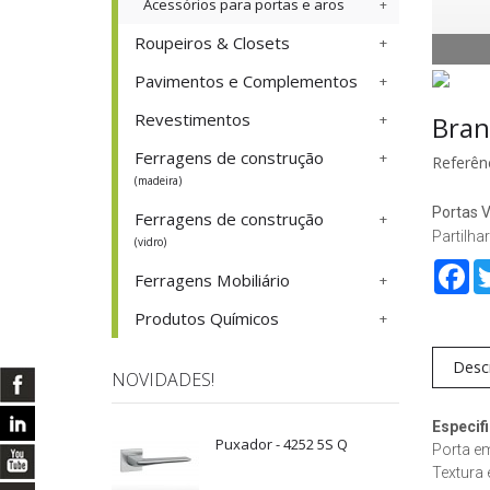
Acessórios para portas e aros
Roupeiros & Closets
Pavimentos e Complementos
Revestimentos
Bran
Ferragens de construção
Referênc
(madeira)
Portas V
Ferragens de construção
Partilhar
(vidro)
Fa
Ferragens Mobiliário
Produtos Químicos
Desc
NOVIDADES!
Especif
Puxador - 4252 5S Q
Porta em 
Textura 