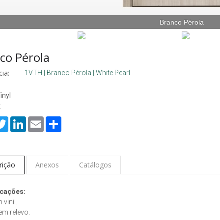
Branco Pérola
co Pérola
ia:
1VTH | Branco Pérola | White Pearl
inyl
:
cebook
Twitter
LinkedIn
Email
Share
rição
Anexos
Catálogos
icações:
vinil.
em relevo.