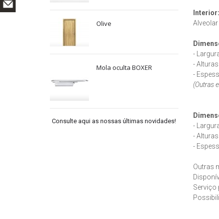
Interior
Alveolar
Olive
Dimensõ
- Largur
- Altura
Mola oculta BOXER
- Espes
(Outras 
Dimensõ
Consulte aqui as nossas últimas novidades!
- Largur
- Altura
- Espes
Outras m
Disponív
Serviço 
Possibil