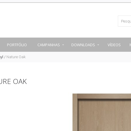
PORTFÓLIO
CAMPANHAS
DOWNLOADS
VÍDEOS
yl
/
Nature Oak
URE OAK