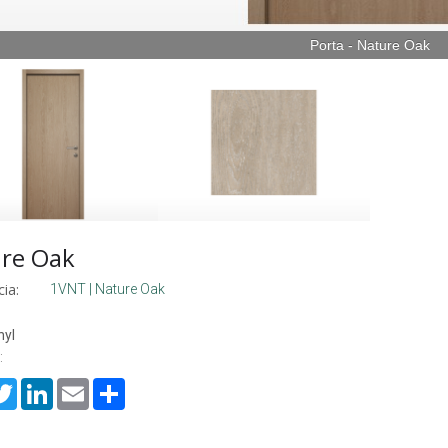
Porta - Nature Oak
re Oak
ia:
1VNT | Nature Oak
nyl
:
cebook
Twitter
LinkedIn
Email
Share