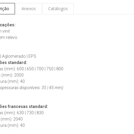
rição
Anexos
Catálogos
icações:
vinil.
em relevo.
:
 | Aglomerado | EPS
es standard:
as (mm): 600 | 650 | 700 | 750 | 800
s (mm): 2000
sura (mm): 40
espessuras disponíveis: 35 | 45 mm)
ões francesas
standard
:
as (mm): 630 | 730 | 830
s (mm): 2040
sura (mm): 40