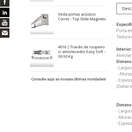
Desc
Veda portas acústico
Correr - Top Slide Magnetic
Especif
Porta em 
Textura 
4016 | Travão de roupeiro
Interior
c/ amortecedor Easy Soft -
Alveolar
30-50 Kg
Dimensõ
- Largur
- Altura
Consulte aqui as nossas últimas novidades!
- Espes
(Outras 
Dimens
- Largur
- Altura
- Espes