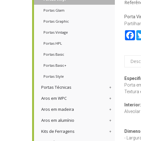
Referênc
Portas Glam
Porta Vi
Portas Graphic
Partilhar
Portas Vintage
Fa
Portas HPL
Portas Basic
Desc
Portas Basic+
Portas Style
Especif
Porta em 
Portas Técnicas
Textura 
Aros em WPC
Interior
Aros em madeira
Alveolar
Aros em alumínio
Kits de Ferragens
Dimensõ
- Largur