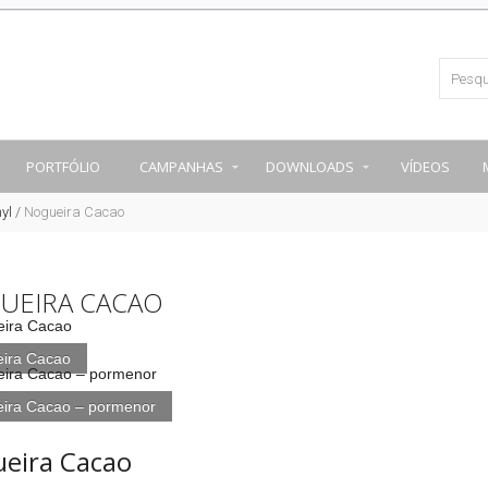
PORTFÓLIO
CAMPANHAS
DOWNLOADS
VÍDEOS
yl
/
Nogueira Cacao
UEIRA CACAO
ira Cacao
ira Cacao – pormenor
eira Cacao