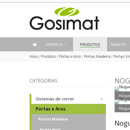
EMPRESA
PRODUTOS
MARCAS
Início
/
Produtos
/
Portas e Aros
/
Portas Madeira
/
Portas Vin
NOG
CATEGORIAS
Nogue
Sistemas de correr
Portas e Aros
Nogue
Portas Madeira
Nogu
Portas Vinyl