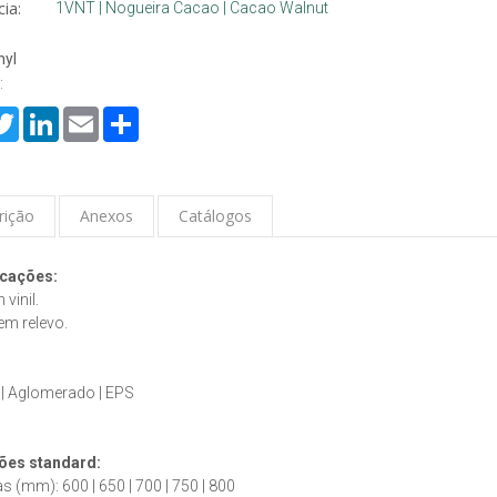
ia:
1VNT | Nogueira Cacao | Cacao Walnut
nyl
:
cebook
Twitter
LinkedIn
Email
Share
rição
Anexos
Catálogos
icações:
vinil.
em relevo.
:
 | Aglomerado | EPS
es standard:
as (mm): 600 | 650 | 700 | 750 | 800