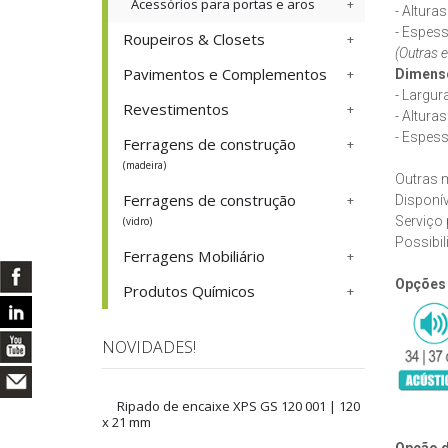
Acessórios para portas e aros
- Altura
- Espes
Roupeiros & Closets
(Outras 
Pavimentos e Complementos
Dimens
- Largur
Revestimentos
- Altura
- Espes
Ferragens de construção
(madeira)
Outras m
Ferragens de construção
Disponív
Serviço 
(vidro)
Possibil
Ferragens Mobiliário
Opções
Produtos Químicos
NOVIDADES!
Ripado de encaixe XPS GS 120 001 | 120
x 21 mm
Opção d