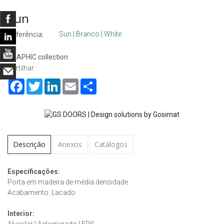
Sun
Referência:
Sun | Branco | White
GRAPHIC collection
Partilhar:
Facebook
Twitter
LinkedIn
Email
Share
Descrição
Anexos
Catálogos
Especificações:
Porta em madeira de média densidade.
Acabamento: Lacado
Interior:
Alveolar | Aglomerado | EPS