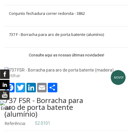
Conjunto fechadura correr redonda - 3862
737 F - Borracha para aro de porta batente (alumínio)
Consulte aqui as nossas últimas novidades!
Partilhar:
NOVO!
Facebook
Twitter
LinkedIn
Email
Share
737 FSR - Borracha para
aro de porta batente
(alumínio)
Referência:
52.0101