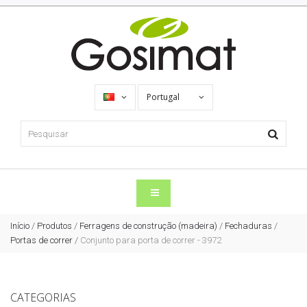
Portugal
Início
/
Produtos
/
Ferragens de construção (madeira)
/
Fechaduras
/
Portas de correr
/
Conjunto para porta de correr - 3972
CATEGORIAS