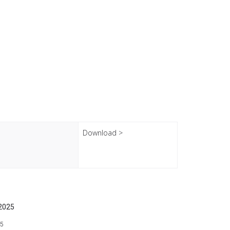
Download >
25