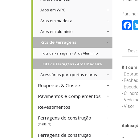
Aros em WPC
Partilhar
Aros em madeira
Fa
Aros em alumínio
Kits de Ferragens
Desc
Kits de Ferragens - Aros Alumínio
Kits de Ferragens - Aros Madeira
Kit com
- Dobrad
Acessórios para portas e aros
- Fecha
Roupeiros & Closets
- Escude
- Cilind
Pavimentos e Complementos
- Veda 
- Visor
Revestimentos
Ferragens de construção
(madeira)
Aplicaç
Ferragens de construção