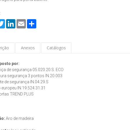
:
cebook
Twitter
LinkedIn
Email
Share
rição
Anexos
Catálogos
posto por:
iça de segurança 05.020.20.S. ECO
dura segurança 3 pontos IN.20.003
te de segurança IN.04.29.S
ro europeu IN.19.524.31.31
portas TREND PLUS
ão:
Aro de madeira