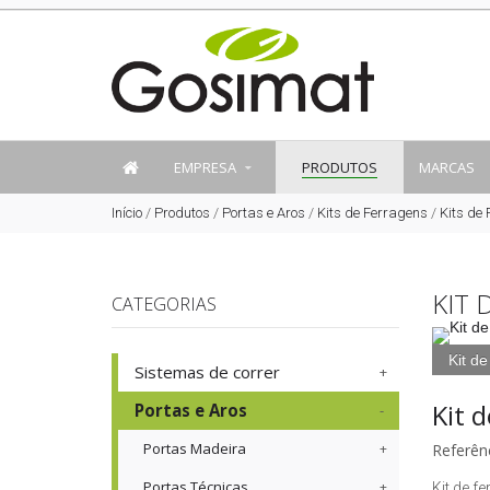
EMPRESA
PRODUTOS
MARCAS
Início
/
Produtos
/
Portas e Aros
/
Kits de Ferragens
/
Kits de
KIT 
CATEGORIAS
Kit d
Sistemas de correr
Kit 
Portas e Aros
Portas Madeira
Referênc
Portas Técnicas
Kit de f