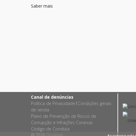
Saber mais
Canal de denúncias
Política de Privacidade
Condições gerais
|
de venda
Plano de Prevenção de Riscos de
Corrupção e Infrações Conexas
Código de Conduta
© 2026
Gosimat