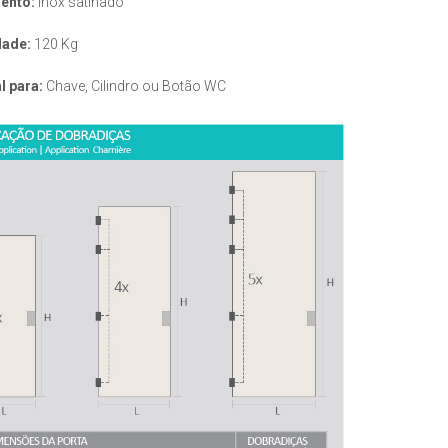
ento:
Inox satinado
ade:
120 Kg
l para:
Chave, Cilindro ou Botão WC