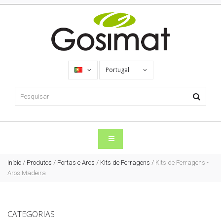
Portugal
Início
/
Produtos
/
Portas e Aros
/
Kits de Ferragens
/
Kits de Ferragens -
Aros Madeira
CATEGORIAS