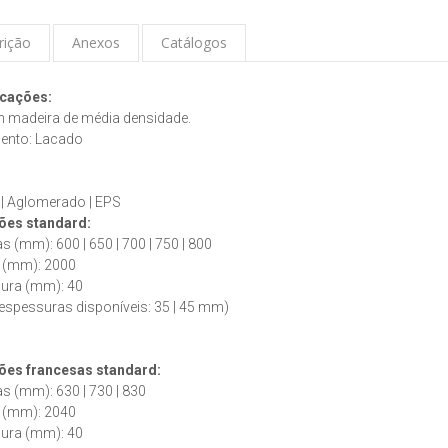
rição
Anexos
Catálogos
icações:
m madeira de média densidade.
nto: Lacado
:
 | Aglomerado | EPS
es standard:
as (mm): 600 | 650 | 700 | 750 | 800
s (mm): 2000
sura (mm): 40
espessuras disponíveis: 35 | 45 mm)
ões francesas
standard
:
as (mm): 630 | 730 | 830
s (mm): 2040
sura (mm): 40