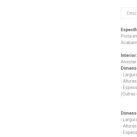
Desc
Especif
Porta e
Acabame
Interior
Alveolar
Dimensõ
- Largur
- Altura
- Espes
(Outras 
Dimens
- Largur
- Altura
- Espes