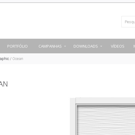
PORTFÓLIO
CAMPANHAS
DOWNLOADS
VÍDEOS
aphic
/
Ocean
AN