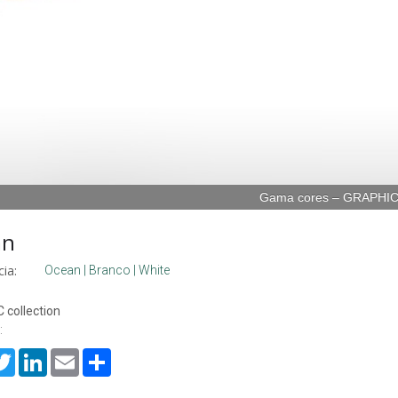
Gama cores – GRAPHI
an
ia:
Ocean | Branco | White
 collection
:
cebook
Twitter
LinkedIn
Email
Share