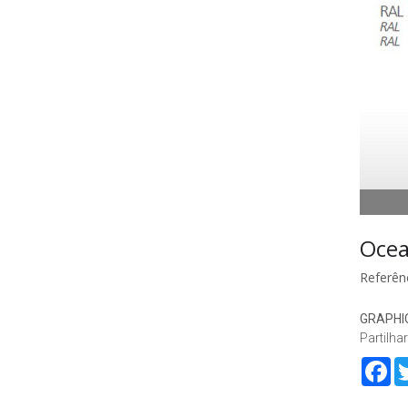
Oce
Referênc
GRAPHIC
Partilhar
Fa