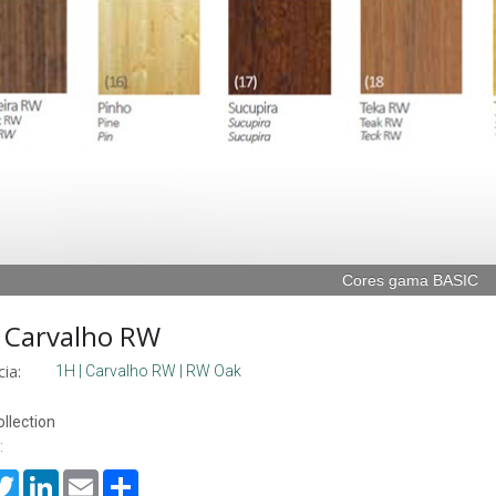
Cores gama BASIC
 Carvalho RW
ia:
1H | Carvalho RW | RW Oak
llection
:
cebook
Twitter
LinkedIn
Email
Share