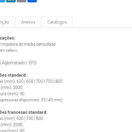
rição
Anexos
Catálogos
icações:
m madeira de média densidade.
em relevo.
:
 | Aglomerado | EPS
es standard:
as (mm): 600 | 650 | 700 | 750 | 800
s (mm): 2000
sura (mm): 40
espessuras disponíveis: 35 | 45 mm)
ões francesas
standard
:
as (mm): 630 | 730 | 830
s (mm): 2040
sura (mm): 40