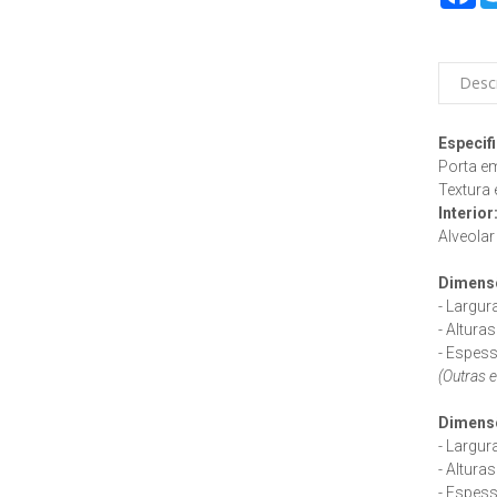
Desc
Especif
Porta e
Textura 
Interior
Alveolar
Dimensõ
- Largur
- Altura
- Espes
(Outras 
Dimens
- Largur
- Altura
- Espes