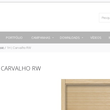
PORTFÓLIO
CAMPANHAS
DOWNLOADS
VÍDEOS
sic
/
1H | Carvalho RW
| CARVALHO RW