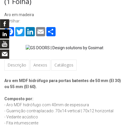
(1 Folha)
Aro em madeira
Partilhar:
Facebook
Twitter
LinkedIn
Email
Share
Descrição
Anexos
Catálogos
Aro em MDF hidrófugo para portas batentes de 50 mm (EI 30)
ou 55 mm (EI 60).
Composto por:
- Aro MDF hidrófugo com 40mm de espessura
- Guarnição contraplacado: 70x14 vertical | 70x12 horizontal
- Vedante acústico
- Fita intumescente