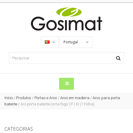
Portugal
Início
/
Produtos
/
Portas e Aros
/
Aros em madeira
/
Aros para porta
batente
/
Aro porta batente corta-fogo CF | EI (1 Folha)
CATEGORIAS