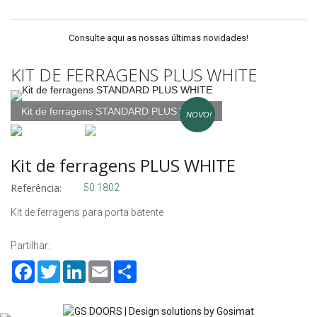
Consulte aqui as nossas últimas novidades!
KIT DE FERRAGENS PLUS WHITE
Kit de ferragens STANDARD PLUS WHITE
NOVO!
NOVO!
Kit de ferragens PLUS WHITE
Referência:
50.1802
Kit de ferragens para porta batente
Partilhar:
Facebook
Twitter
LinkedIn
Email
Share