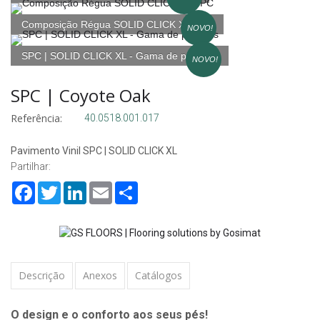
Composição Régua SOLID CLICK XL SPC
NOVO!
SPC | SOLID CLICK XL - Gama de padrões
NOVO!
SPC | Coyote Oak
Referência:
40.0518.001.017
Pavimento Vinil SPC | SOLID CLICK XL
Partilhar:
Facebook
Twitter
LinkedIn
Email
Share
Descrição
Anexos
Catálogos
O design e o conforto aos seus pés!