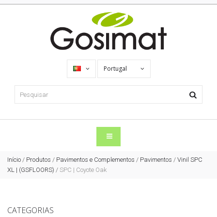
Portugal
Início
/
Produtos
/
Pavimentos e Complementos
/
Pavimentos
/
Vinil SPC
XL | (GSFLOORS)
/
SPC | Coyote Oak
CATEGORIAS