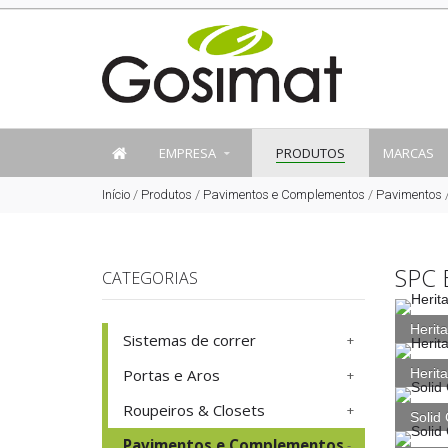
EMPRESA
PRODUTOS
MARCAS
Início
/
Produtos
/
Pavimentos e Complementos
/
Pavimentos
SPC 
CATEGORIAS
Herit
Sistemas de correr
Portas e Aros
Herit
Roupeiros & Closets
Solid
Pavimentos e Complementos