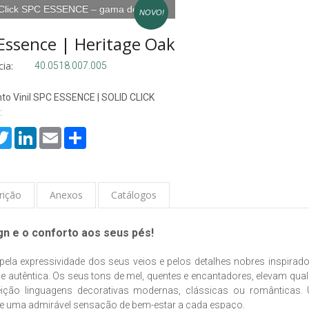
 Click SPC ESSENCE – gama de cores
NOVO!
Essence | Heritage Oak
ia:
40.0518.007.005
to Vinil SPC ESSENCE | SOLID CLICK
:
cebook
Twitter
LinkedIn
Email
Share
rição
Anexos
Catálogos
gn e o conforto aos seus pés!
 pela expressividade dos seus veios e pelos detalhes nobres inspirad
 e autêntica. Os seus tons de mel, quentes e encantadores, elevam qu
eição linguagens decorativas modernas, clássicas ou românticas.
e uma admirável sensação de bem-estar a cada espaço.