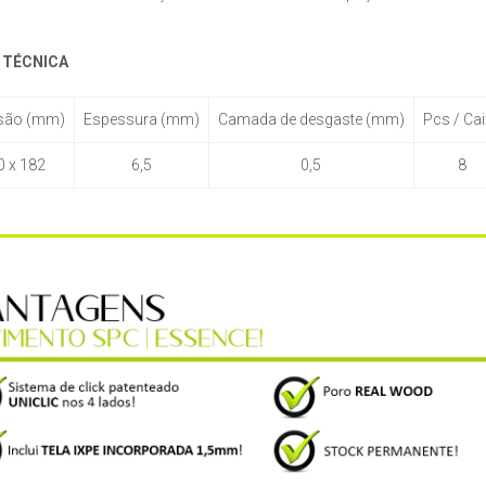
 TÉCNICA
são (mm)
Espessura (mm)
Camada de desgaste (mm)
Pcs / Ca
0 x 182
6,5
0,5
8