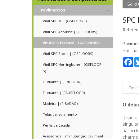
Solid
Pavimentos
SPC 
Vinil SPC XL | (GSFLOORS)
Referênc
Vinil SPC Acoustic | (GSFLOORS)
Vinil SPC Essence | (GSFLOORS)
Pavimen
Partilhar
Vinil SPC Stone | (GSFLOORS)
Fa
Vinil SPC Herringbone | (GSFLOOR
S)
Flutuante | (FINFLOOR)
Desc
Flutuante | (FAUSFLOOR)
Madeira | (RIBADÃO)
O desi
Telas de isolamento
Distinto
singular
Perfis de Escada
na perf
Acessórios | manutenção paviment
charme 