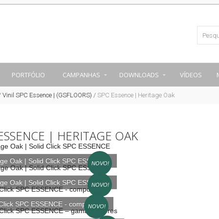
PORTFÓLIO
CAMPANHAS
DOWNLOADS
VÍDEOS
/
Vinil SPC Essence | (GSFLOORS)
/
SPC Essence | Heritage Oak
ESSENCE | HERITAGE OAK
age Oak | Solid Click SPC ESSENCE
NOVO!
age Oak | Solid Click SPC ESSENCE
NOVO!
 Click SPC ESSENCE - composição
NOVO!