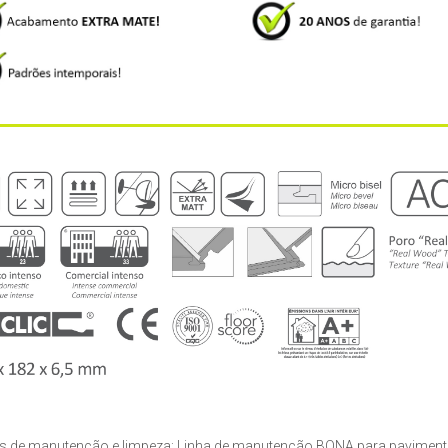
s de manutenção e limpeza: Linha de manutenção BONA para pavimentos