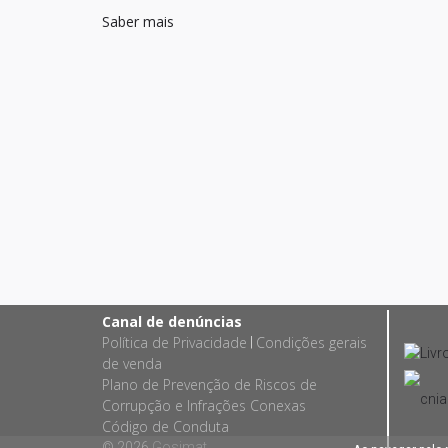
Saber mais
Canal de denúncias
Política de Privacidade
Condições gerais
|
de venda
Plano de Prevenção de Riscos de
Corrupção e Infrações Conexas
Código de Conduta
© 2026
Gosimat