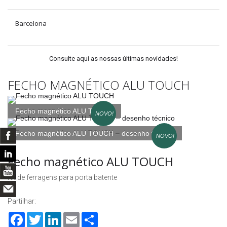
Barcelona
Consulte aqui as nossas últimas novidades!
FECHO MAGNÉTICO ALU TOUCH
Fecho magnético ALU TOUCH
NOVO!
Fecho magnético ALU TOUCH – desenho técnico
NOVO!
Fecho magnético ALU TOUCH
Kit de ferragens para porta batente
Partilhar:
Facebook
Twitter
LinkedIn
Email
Share