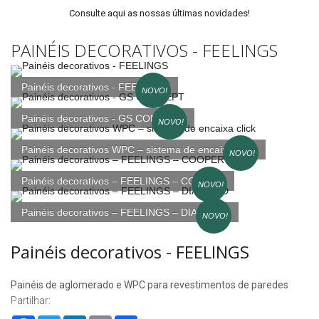
Consulte aqui as nossas últimas novidades!
PAINÉIS DECORATIVOS - FEELINGS
Painéis decorativos - FEELINGS
NOVO!
Painéis decorativos - GS CONCEPT
NOVO!
Painéis decorativos WPC – sistema de encaixa click
NOVO!
Painéis decorativos – FEELINGS – COOPER
NOVO!
Painéis decorativos – FEELINGS – DIAMOND
NOVO!
Painéis decorativos - FEELINGS
Painéis de aglomerado e WPC para revestimentos de paredes
Partilhar: