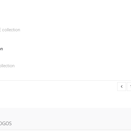
 collection
llection
OGOS