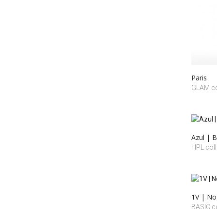
Paris
GLAM co
Azul | 
HPL coll
1V | No
BASIC co