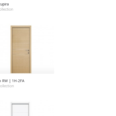
cupira
llection
o RW | 1H-2FA
llection