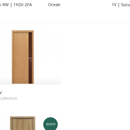
o RW | 1H2V-2FA
Ocean
1V | Sucu
V
ollection
NOVO!