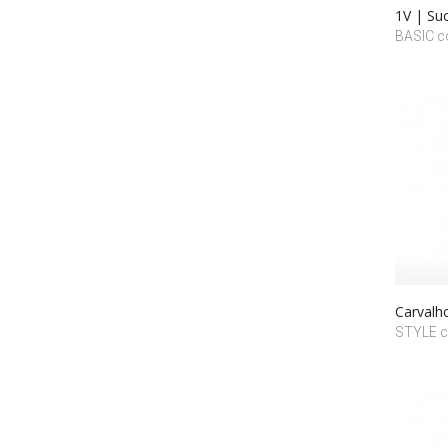
1V | Su
BASIC co
Carvalh
STYLE co