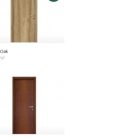
 Oak
nyl