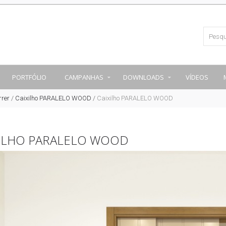
PORTFÓLIO
CAMPANHAS
DOWNLOADS
VÍDEOS
rrer
/
Caixilho PARALELO WOOD
/
Caixilho PARALELO WOOD
XILHO PARALELO WOOD