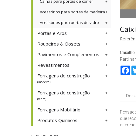
Calhas para portas de correr
Acessórios para portas de madeira
Acessórios para portas de vidro
Caix
Portas e Aros
Referênc
Roupeiros & Closets
Caixilho
Pavimentos e Complementos
Partilhar
Revestimentos
Fa
Ferragens de construção
(madeira)
Ferragens de construção
Desc
(vidro)
Ferragens Mobiliário
Pensado
que reco
Produtos Químicos
diferenc