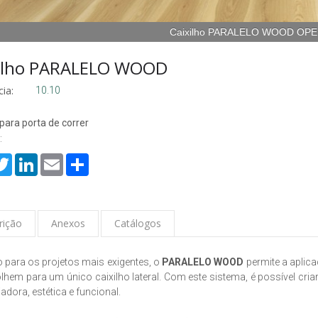
Caixilho PARALELO WOOD OP
ilho PARALELO WOOD
ia:
10.10
 para porta de correr
:
cebook
Twitter
LinkedIn
Email
Share
rição
Anexos
Catálogos
 para os projetos mais exigentes, o
PARALELO WOOD
permite a aplic
lhem para um único caixilho lateral. Com este sistema, é possível cr
iadora, estética e funcional.