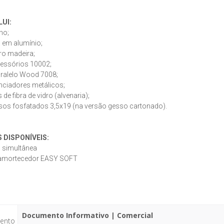
LUI:
lho;
a em alumínio;
aro madeira;
acessórios 10002;
Paralelo Wood 7008;
anciadores metálicos;
 de fibra de vidro (alvenaria);
sos fosfatados 3,5x19 (na versão gesso cartonado).
 DISPONÍVEIS:
 simultânea
amortecedor EASY SOFT
Documento Informativo | Comercial