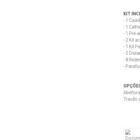
KIT INC
- 1 Caixi
- 1 Calh
- 1 Pré-
- 2 Kit 
- 1 Kit 
- 2 Dist
- 8 Redes
- Parafu
OPÇÕES
Abertura
Travão 